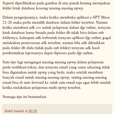
Seperti diperlihatkan pada gambar di atas panah kuning merupakan
folder letak database kosong masing-masing npwp.
Dalam pengerjaannya, maka ketika membuka aplikasi e-SPT Masa
21-26 maka perlu memilih database dalam folder tersebut. Namun
ketika membuat adk csv untuk pelaporan dalam djp online, ternyata
letak database harus berada pada folder db tidak bisa dalam sub
foldernya, kalaupun adk terbentuk ternyata aplikasi djp online gagal
melakukan pemrosesan adk tersebut, namun bila adk diletakkan
pada folder db dulu (tidak pada sub folder) ternyata adk hasil
pembentukan laporannya dapat diproses pada djp online.
Satu tips lagi mengingat masing-masing npwp dalam pelaporan
perlu notifikasi token, dan ternyata email yang sama sekarang tidak
bisa digunakan untuk npwp yang beda, maka setelah membuat
banyak email untuk masing-masing npwp, setting masing-masing
email bisa di auto forward ke salah satu email saja agar lebih mudah
ketika melakukan pelaporan multi npwp tersebut.
Semoga tips ini bermanfaat.
Hafid Junaidi
di
00.56