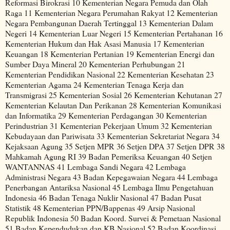
Reformasi Birokrasi 10 Kementerian Negara Pemuda dan Olah
Raga 11 Kementerian Negara Perumahan Rakyat 12 Kementerian
Negara Pembangunan Daerah Tertinggal 13 Kementerian Dalam
Negeri 14 Kementerian Luar Negeri 15 Kementerian Pertahanan 16
Kementerian Hukum dan Hak Asasi Manusia 17 Kementerian
Keuangan 18 Kementerian Pertanian 19 Kementerian Energi dan
Sumber Daya Mineral 20 Kementerian Perhubungan 21
Kementerian Pendidikan Nasional 22 Kementerian Kesehatan 23
Kementerian Agama 24 Kementerian Tenaga Kerja dan
Transmigrasi 25 Kementerian Sosial 26 Kementerian Kehutanan 27
Kementerian Kelautan Dan Perikanan 28 Kementerian Komunikasi
dan Informatika 29 Kementerian Perdagangan 30 Kementerian
Perindustrian 31 Kementerian Pekerjaan Umum 32 Kementerian
Kebudayaan dan Pariwisata 33 Kementerian Sekretariat Negara 34
Kejaksaan Agung 35 Setjen MPR 36 Setjen DPA 37 Setjen DPR 38
Mahkamah Agung RI 39 Badan Pemeriksa Keuangan 40 Setjen
WANTANNAS 41 Lembaga Sandi Negara 42 Lembaga
Administrasi Negara 43 Badan Kepegawaian Negara 44 Lembaga
Penerbangan Antariksa Nasional 45 Lembaga Ilmu Pengetahuan
Indonesia 46 Badan Tenaga Nuklir Nasional 47 Badan Pusat
Statistik 48 Kementerian PPN/Bappenas 49 Arsip Nasional
Republik Indonesia 50 Badan Koord. Survei & Pemetaan Nasional
51 Badan Kependudukan dan KB Nasional 52 Badan Koordinasi