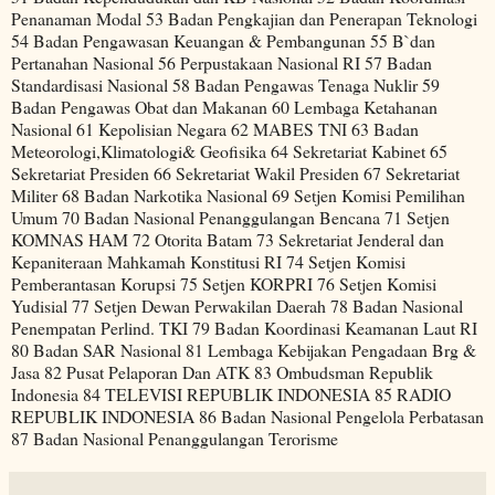
Penanaman Modal 53 Badan Pengkajian dan Penerapan Teknologi
54 Badan Pengawasan Keuangan & Pembangunan 55 B`dan
Pertanahan Nasional 56 Perpustakaan Nasional RI 57 Badan
Standardisasi Nasional 58 Badan Pengawas Tenaga Nuklir 59
Badan Pengawas Obat dan Makanan 60 Lembaga Ketahanan
Nasional 61 Kepolisian Negara 62 MABES TNI 63 Badan
Meteorologi,Klimatologi& Geofisika 64 Sekretariat Kabinet 65
Sekretariat Presiden 66 Sekretariat Wakil Presiden 67 Sekretariat
Militer 68 Badan Narkotika Nasional 69 Setjen Komisi Pemilihan
Umum 70 Badan Nasional Penanggulangan Bencana 71 Setjen
KOMNAS HAM 72 Otorita Batam 73 Sekretariat Jenderal dan
Kepaniteraan Mahkamah Konstitusi RI 74 Setjen Komisi
Pemberantasan Korupsi 75 Setjen KORPRI 76 Setjen Komisi
Yudisial 77 Setjen Dewan Perwakilan Daerah 78 Badan Nasional
Penempatan Perlind. TKI 79 Badan Koordinasi Keamanan Laut RI
80 Badan SAR Nasional 81 Lembaga Kebijakan Pengadaan Brg &
Jasa 82 Pusat Pelaporan Dan ATK 83 Ombudsman Republik
Indonesia 84 TELEVISI REPUBLIK INDONESIA 85 RADIO
REPUBLIK INDONESIA 86 Badan Nasional Pengelola Perbatasan
87 Badan Nasional Penanggulangan Terorisme