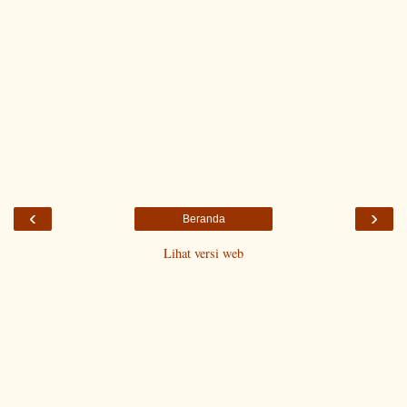
‹
›
Beranda
Lihat versi web