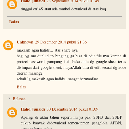
Hafid Junaidi
23 September 2014 pukul 01.45
tinggal ctrl+S atau ada tombol download di atas koq
Balas
Unknown
29 Desember 2014 pukul 21.36
makasih agan hafids... atas share nya
bagi yg mo dunlud tp bingung ga bisa di edit file nya karena di
protect password, gampang kok, buka dulu dg google sheet terus
disimpan dari google sheet, insyaAllah bisa di edit sesuai dg kode
daerah masing2..
sekali lg makasih agan hafids.. sangat bermanfaat
Balas
Balasan
Hafid Junaidi
30 Desember 2014 pukul 01.09
Apalagi di akhir tahun seperti ini ya pak, SSPB dan SSBP
cukup banyak didownload temen-temen pengelola APBN,
semoga bermanfaat