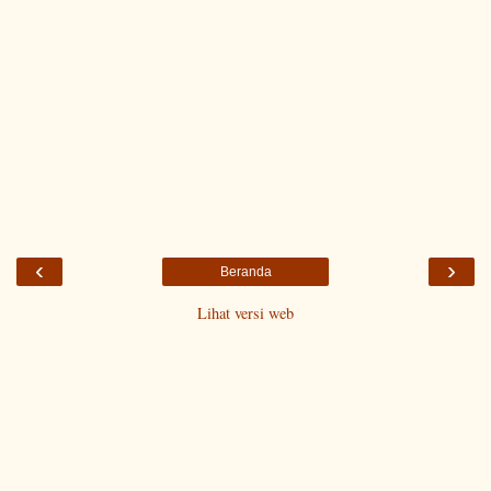
‹
›
Beranda
Lihat versi web