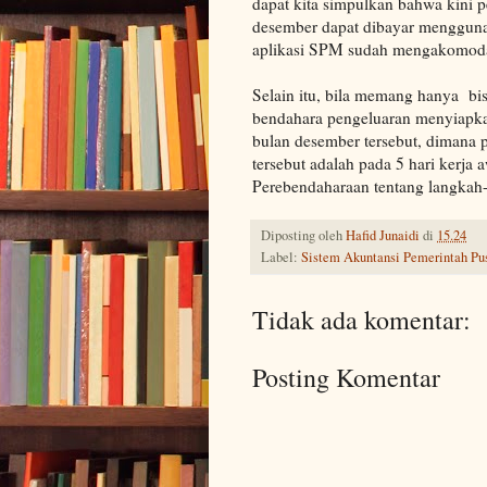
dapat kita simpulkan bahwa kini
desember dapat dibayar menggun
aplikasi SPM sudah mengakomoda
Selain itu, bila memang hanya bi
bendahara pengeluaran menyiap
bulan desember tersebut, dimana 
tersebut adalah pada 5 hari kerja
Perebendaharaan tentang langkah-l
Diposting oleh
Hafid Junaidi
di
15.24
Label:
Sistem Akuntansi Pemerintah Pu
Tidak ada komentar:
Posting Komentar