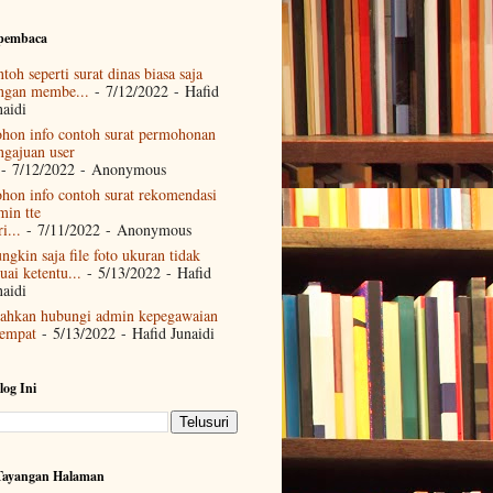
 pembaca
toh seperti surat dinas biasa saja
ngan membe...
- 7/12/2022
- Hafid
naidi
hon info contoh surat permohonan
ngajuan user
- 7/12/2022
- Anonymous
hon info contoh surat rekomendasi
min tte
i...
- 7/11/2022
- Anonymous
ngkin saja file foto ukuran tidak
uai ketentu...
- 5/13/2022
- Hafid
naidi
lahkan hubungi admin kepegawaian
tempat
- 5/13/2022
- Hafid Junaidi
log Ini
 Tayangan Halaman