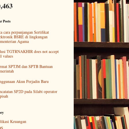
,463
r Posts
ta cara perpanjangan Sertifikat
ektronik BSRE di lingkungan
menterian Agama
lusi TGTRNAKHIR does not accept
ll values
rmat SPTJM dan SPTB Bantuan
merintah
nggunaan Akun Perjadin Baru
ncatatan SP2D pada Silabi operator
pisah
ory
likasi Keuangan
OS