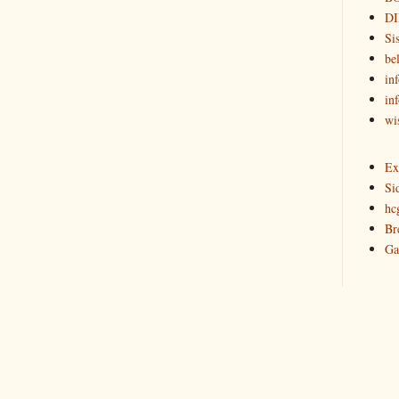
DI
Si
be
in
in
wi
Ex
Si
hc
Br
Ga