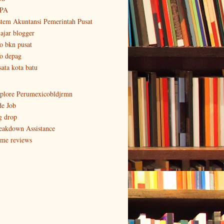
PA
stem Akuntansi Pemerintah Pusat
lajar blogger
fo bkn pusat
fo depag
sata kota batu
plore Perumexicobldjrmn
de Job
g drop
eakdown Assistance
me reviews