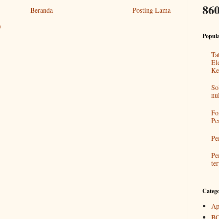
860
Beranda
Posting Lama
)
Popula
Ta
El
Ke
So
nu
Fo
Pe
Pe
Pe
ter
Categ
Ap
B