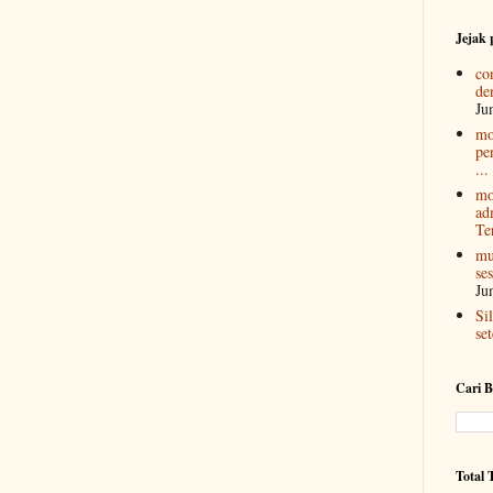
Jejak
con
de
Ju
mo
pe
...
mo
ad
Ter
mu
ses
Ju
Si
se
Cari B
Total